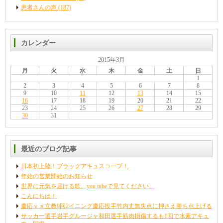
患者さんの声 (187)
カレンダー
2015年3月
月
火
水
木
金
土
日
1
2
3
4
5
6
7
8
9
10
11
12
13
14
15
16
17
18
19
20
21
22
23
24
25
26
27
28
29
30
31
最近のブログ記事
日本初上陸！ブラックアキュスコープ！
年始の営業開始のお知らせ
世界に元気を届ける歌。you tubeで見てください。
こんにちは！
慶応ｖｓ立教9回2イニング慶応投手竹内丈無失点に押さえ勝ち点上げる
サッカー選手岩手グルージャ和田選手筋肉損傷するも1回で水素アキュ