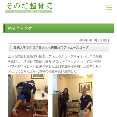
患者さんの声
2015年3月30日 月曜日
慶應大学ラクロス部太もも肉離れでアキュースコープ
太もも肉離れ激痛歩行困難 アキュウスコウプマイオパルスの治療
を受けた ２回目で劇的に痛みが取れハイキツクもok 米国NASA
パワ～素晴らし～い効果体験した全日本選手権を制した先輩たちも
おせわになり伝えられ本物の治療を受け感動した