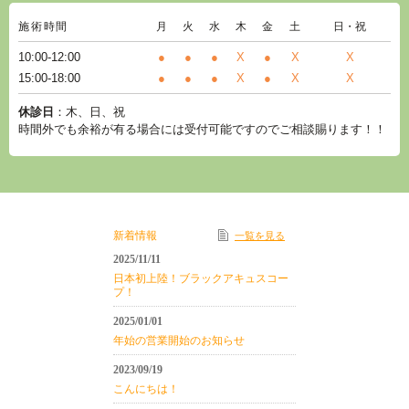
施術時間
月
火
水
木
金
土
日・祝
10:00-12:00
●
●
●
X
●
X
X
15:00-18:00
●
●
●
X
●
X
X
休診日
：木、日、祝
時間外でも余裕が有る場合には受付可能ですのでご相談賜ります！！
新着情報
一覧を見る
2025/11/11
日本初上陸！ブラックアキュスコー
プ！
2025/01/01
年始の営業開始のお知らせ
2023/09/19
こんにちは！