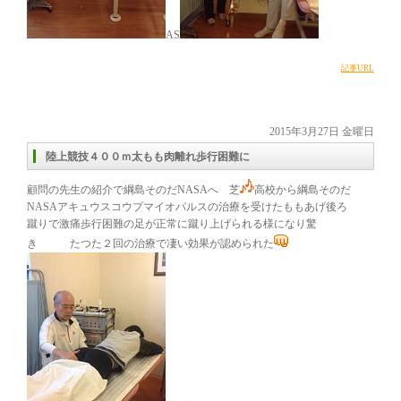
AS
記事URL
2015年3月27日 金曜日
陸上競技４００ｍ太もも肉離れ歩行困難に
顧問の先生の紹介で綱島そのだNASAへ 芝
高校から綱島そのだ
NASAアキュウスコウプマイオパルスの治療を受けたももあげ後ろ
蹴りで激痛歩行困難の足が正常に蹴り上げられる様になり驚
き たつた２回の治療で凄い効果が認められた