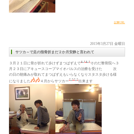
記事URL
2015年3月27日 金曜日
サツカ～で足の指骨折まだ２か月安静と言われて
３月２１日に骨が折れて歩けずまつばずえで
そのだ整骨院へ３
月２３日にアキュースコープマイオパルスの治療を受けた 次
の日の朝痛みが取れてまつばずえもいらなくなりスタスタ歩ける様
になりました
４月からサツカー
出来ます