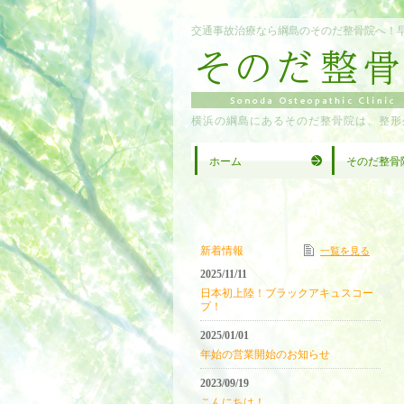
交通事故治療なら綱島のそのだ整骨院へ！
横浜の綱島にあるそのだ整骨院は、整形
ホーム
そのだ整骨
新着情報
一覧を見る
2025/11/11
日本初上陸！ブラックアキュスコー
プ！
2025/01/01
年始の営業開始のお知らせ
2023/09/19
こんにちは！