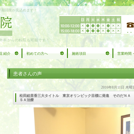
早期回復が見込めます！
外科からの転院も可能です！
院 紹介
初めての方へ
施術項目
営業時間
患者さんの声
2016年8月11日 木曜
松田絵里香三大タイトル 東京オリンピック目標に発進 そのだＮＡ
ＳＡ治療