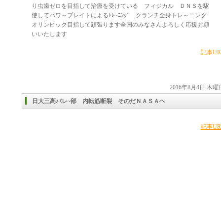
り虫歯ゼロを目指して治療を受けている フィジカル ＤＮＳを駆
使してパワ～プレイトによるﾄﾚ~ﾆﾝｸﾞ クランチ全身トレ～ニング
オリンピック目指して頑張ります全国のみなさんよろしく応援お願
いいたします
記事UR
2016年8月4日 木曜
日大三高バレ~部 内転筋断裂 そのだＮＡＳＡヘ
記事UR