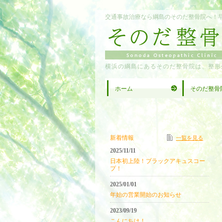
交通事故治療なら綱島のそのだ整骨院へ！
横浜の綱島にあるそのだ整骨院は、整形
ホーム
そのだ整骨
新着情報
一覧を見る
2025/11/11
日本初上陸！ブラックアキュスコー
プ！
2025/01/01
年始の営業開始のお知らせ
2023/09/19
こんにちは！