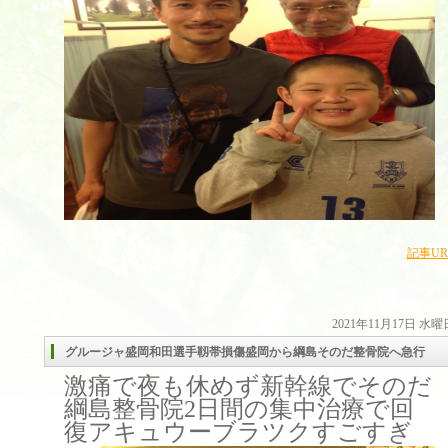
記事UR
2021年11月17日 水曜
グルージャ盛岡和田選手靱帯損傷盛岡から綱島そのだ整骨院へ急行
激痛で夜も休めず新幹線でそのだ
綱島整骨院2日間の集中治療で回
復アキュウーブラツクすごすぎ