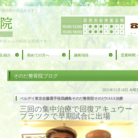
早期回復が見込めます！
外科からの転院も可能です！
院 紹介
初めての方へ
施術項目
営業時間
そのだ整骨院ブログ
2021年11月18日 木曜
ベルデイ東京佐藤選手怪我綱島そのだ整骨院そのだNASA治療
三回の集中治療で回復アキュウー
ブラツクで早期試合に出場