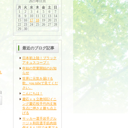
2021年11月
月
火
水
木
金
土
日
1
2
3
4
5
6
7
8
9
10
11
12
13
14
15
16
17
18
19
20
21
22
23
24
25
26
27
28
29
30
最近のブログ記事
日本初上陸！ブラック
アキュスコープ！
年始の営業開始のお知
L
らせ
世界に元気を届ける
歌。you tubeで見てくだ
さい。
日
こんにちは！
慶応ｖｓ立教9回2イニ
ング慶応投手竹内丈無
失点に押さえ勝ち点上
げる
サッカー選手岩手グル
ージャ和田選手筋肉損
傷するも1回で水素アキ