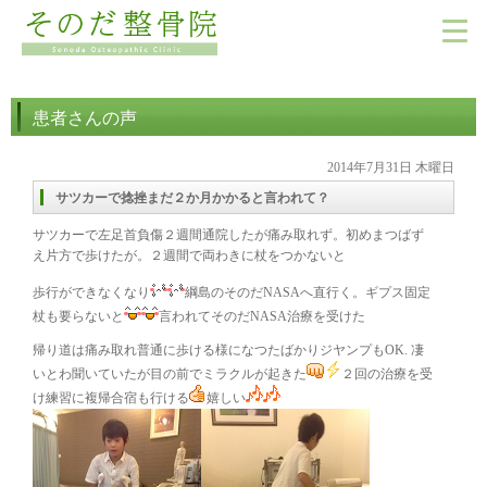
患者さんの声
2014年7月31日 木曜日
サツカーで捻挫まだ２か月かかると言われて？
サツカーで左足首負傷２週間通院したが痛み取れず。初めまつばず
え片方で歩けたが。２週間で両わきに杖をつかないと
歩行ができなくなり
綱島のそのだNASAへ直行く。ギプス固定
杖も要らないと
言われてそのだNASA治療を受けた
帰り道は痛み取れ普通に歩ける様になつたばかりジヤンプもOK. 凄
いとわ聞いていたが目の前でミラクルが起きた
２回の治療を受
け練習に複帰合宿も行ける
嬉しい