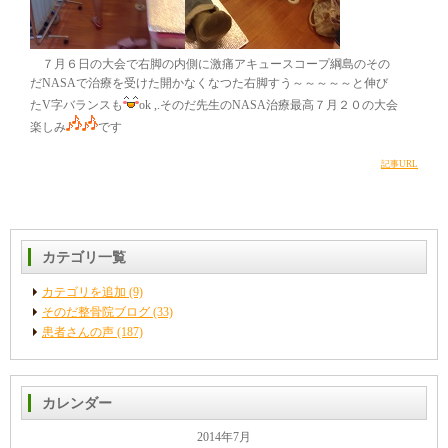
７月６日の大会で右脚の内側に激痛アキュースコープ綱島のその
だNASAで治療を受けた開かなくなつた右脚すう～～～～～と伸び
たV字バランスも
ok ,.そのだ先生のNASA治療最高７月２０の大会
楽しみ
です
記事URL
カテゴリ一覧
カテゴリを追加 (9)
そのだ整骨院ブログ (33)
患者さんの声 (187)
カレンダー
2014年7月