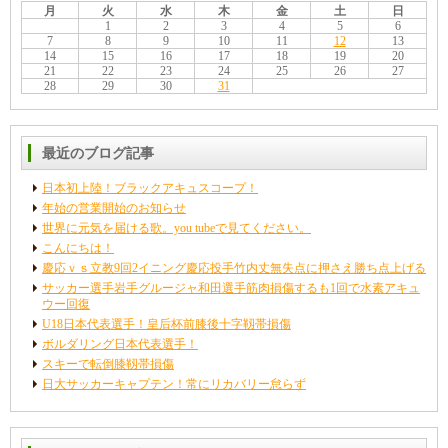
月
火
水
木
金
土
日
1
2
3
4
5
6
7
8
9
10
11
12
13
14
15
16
17
18
19
20
21
22
23
24
25
26
27
28
29
30
31
最近のブログ記事
日本初上陸！ブラックアキュスコープ！
年始の営業開始のお知らせ
世界に元気を届ける歌。you tubeで見てください。
こんにちは！
慶応ｖｓ立教9回2イニング慶応投手竹内丈無失点に押さえ勝ち点上げる
サッカー選手岩手グルージャ和田選手筋肉損傷するも1回で水素アキュ
ウー回復
U18日本代表選手！皇后杯前膝後十字靱帯損傷
ボルダリング日本代表選手！
スキーで転倒膝靱帯損傷
日大サッカーキャプテン！常にリカバリー怠らず