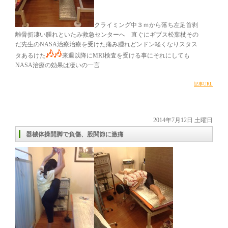
クライミング中３ｍから落ち左足首剥
離骨折凄い腫れといたみ救急センターへ 直ぐにギブス松葉杖その
だ先生のNASA治療治療を受けた痛み腫れどンドン軽くなりスタス
タあるけた
来週以降にMRI検査を受ける事にそれにしても
NASA治療の効果は凄いの一言
記事URL
2014年7月12日 土曜日
器械体操開脚で負傷、股関節に激痛