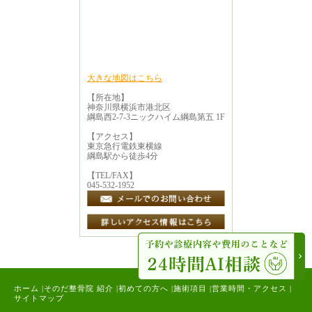
大きな地図はこちら
【所在地】
神奈川県横浜市港北区
綱島西2-7-3ニックハイム綱島第五 1F
【アクセス】
東京急行電鉄東横線
綱島駅から徒歩4分
【TEL/FAX】
045-532-1952
ホーム
|
そのだ整骨院 紹介
|
初めての方へ
|
施術項目
|
営業時間・アクセス
|
サイトマップ