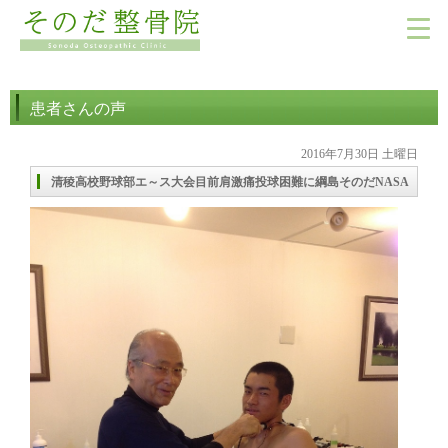
患者さんの声
2016年7月30日 土曜日
清稜高校野球部エ～ス大会目前肩激痛投球困難に綱島そのだNASA