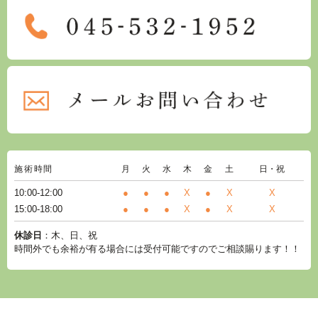
施術時間
月
火
水
木
金
土
日・祝
10:00-12:00
●
●
●
X
●
X
X
15:00-18:00
●
●
●
X
●
X
X
休診日
：木、日、祝
時間外でも余裕が有る場合には受付可能ですのでご相談賜ります！！