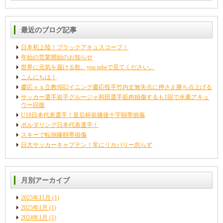
最近のブログ記事
日本初上陸！ブラックアキュスコープ！
年始の営業開始のお知らせ
世界に元気を届ける歌。you tubeで見てください。
こんにちは！
慶応ｖｓ立教9回2イニング慶応投手竹内丈無失点に押さえ勝ち点上げる
サッカー選手岩手グルージャ和田選手筋肉損傷するも1回で水素アキュ
ウー回復
U18日本代表選手！皇后杯前膝後十字靱帯損傷
ボルダリング日本代表選手！
スキーで転倒膝靱帯損傷
日大サッカーキャプテン！常にリカバリー怠らず
月別アーカイブ
2025年11月
(1)
2025年1月
(1)
2024年1月
(1)