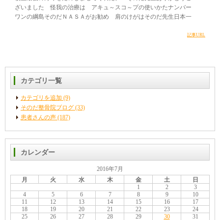
ざいました 怪我の治療は アキュ～スコ～プの使いかたナンバー
ワンの綱島そのだＮＡＳＡがお勧め 肩のけがはそのだ先生日本一
記事URL
カテゴリ一覧
カテゴリを追加 (9)
そのだ整骨院ブログ (33)
患者さんの声 (187)
カレンダー
2016年7月
月
火
水
木
金
土
日
1
2
3
4
5
6
7
8
9
10
11
12
13
14
15
16
17
18
19
20
21
22
23
24
25
26
27
28
29
30
31