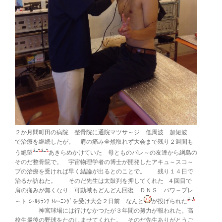
２か月間町田の病院 整骨院に通院マツサ～ジ 低周波 超短波
で治療を継続したが。 肩の痛み全然取れず大会まで残り２週間も
う絶望
あきらめかけていた 母とものバレ～の友達から綱島の
そのだ整骨院で。 宇宙物理学者の博士が開発したアキュ～スコ～
プの治療を受ければ早く結論が出るとのことで。 残り１４日で
治るか訪ねた。 そのだ先生は太鼓判を押してくれた ４回目で
肩の痛みが無くなり 可動域もどんどん回復 ＤＮＳ パワ～プレ
～ト ﾋ~ﾙｸﾗﾝﾁ ﾄﾚ~ﾆﾝｸﾞを受け大会２日前 なんと
が投げられた
神宮球場には行けなかつたが３年間の努力が報われた。高
校生最後の野球をたのしませてくれた。 そのだ先生ありがとうご