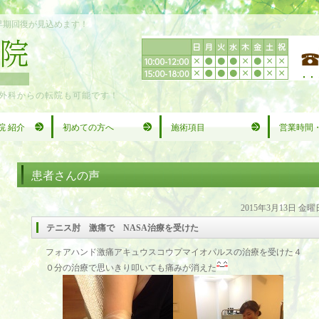
早期回復が見込めます！
外科からの転院も可能です！
院 紹介
初めての方へ
施術項目
営業時間
患者さんの声
2015年3月13日 金曜
テニス肘 激痛で NASA治療を受けた
フォアハンド激痛アキュウスコウプマイオパルスの治療を受けた４
０分の治療で思いきり叩いても痛みが消えた