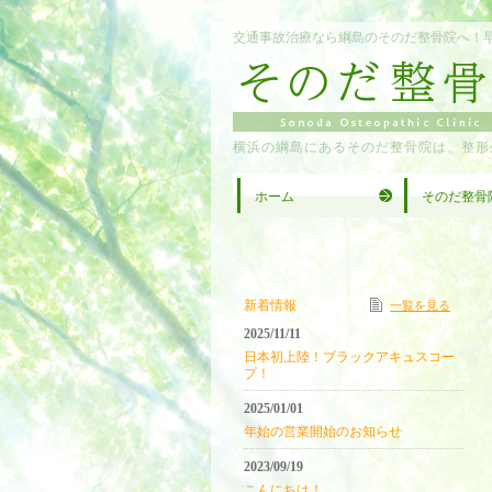
交通事故治療なら綱島のそのだ整骨院へ！
横浜の綱島にあるそのだ整骨院は、整形
ホーム
そのだ整骨
新着情報
一覧を見る
2025/11/11
日本初上陸！ブラックアキュスコー
プ！
2025/01/01
年始の営業開始のお知らせ
2023/09/19
こんにちは！