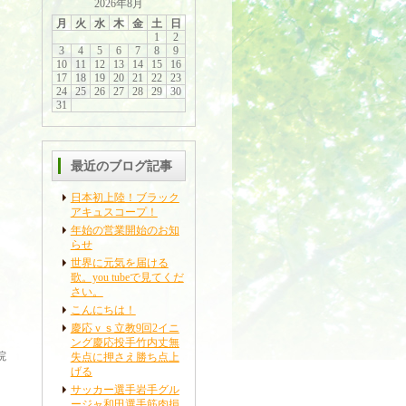
2026年8月
月
火
水
木
金
土
日
1
2
3
4
5
6
7
8
9
10
11
12
13
14
15
16
17
18
19
20
21
22
23
24
25
26
27
28
29
30
31
最近のブログ記事
日本初上陸！ブラック
アキュスコープ！
年始の営業開始のお知
らせ
世界に元気を届ける
歌。you tubeで見てくだ
さい。
こんにちは！
慶応ｖｓ立教9回2イニ
ング慶応投手竹内丈無
院
失点に押さえ勝ち点上
げる
サッカー選手岩手グル
ージャ和田選手筋肉損