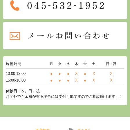
施術時間
月
火
水
木
金
土
日・祝
10:00-12:00
●
●
●
X
●
X
X
15:00-18:00
●
●
●
X
●
X
X
休診日
：木、日、祝
時間外でも余裕が有る場合には受付可能ですのでご相談賜ります！！