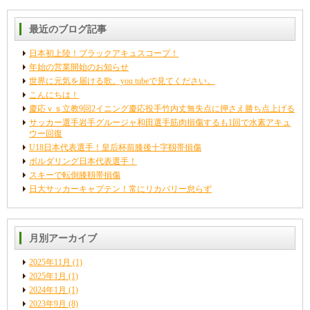
最近のブログ記事
日本初上陸！ブラックアキュスコープ！
年始の営業開始のお知らせ
世界に元気を届ける歌。you tubeで見てください。
こんにちは！
慶応ｖｓ立教9回2イニング慶応投手竹内丈無失点に押さえ勝ち点上げる
サッカー選手岩手グルージャ和田選手筋肉損傷するも1回で水素アキュ
ウー回復
U18日本代表選手！皇后杯前膝後十字靱帯損傷
ボルダリング日本代表選手！
スキーで転倒膝靱帯損傷
日大サッカーキャプテン！常にリカバリー怠らず
月別アーカイブ
2025年11月
(1)
2025年1月
(1)
2024年1月
(1)
2023年9月
(8)