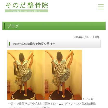
ブログ
2014年9月6日 土曜日
そのだNASA綱島で治療を受けた
チア～り
～ダ～で負傷そのだNASAで高速トレ～ニングマシ～ンとNASA綱島