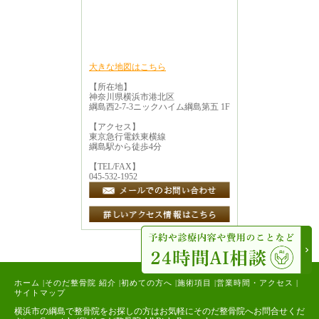
大きな地図はこちら
【所在地】
神奈川県横浜市港北区
綱島西2-7-3ニックハイム綱島第五 1F
【アクセス】
東京急行電鉄東横線
綱島駅から徒歩4分
【TEL/FAX】
045-532-1952
ホーム
|
そのだ整骨院 紹介
|
初めての方へ
|
施術項目
|
営業時間・アクセス
|
サイトマップ
横浜市の綱島で整骨院をお探しの方はお気軽にそのだ整骨院へお問合せくだ