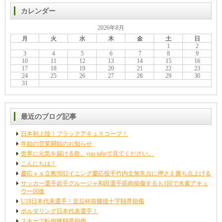
カレンダー
2026年8月
月
火
水
木
金
土
日
1
2
3
4
5
6
7
8
9
10
11
12
13
14
15
16
17
18
19
20
21
22
23
24
25
26
27
28
29
30
31
最近のブログ記事
日本初上陸！ブラックアキュスコープ！
年始の営業開始のお知らせ
世界に元気を届ける歌。you tubeで見てください。
こんにちは！
慶応ｖｓ立教9回2イニング慶応投手竹内丈無失点に押さえ勝ち点上げる
サッカー選手岩手グルージャ和田選手筋肉損傷するも1回で水素アキュ
ウー回復
U18日本代表選手！皇后杯前膝後十字靱帯損傷
ボルダリング日本代表選手！
スキーで転倒膝靱帯損傷