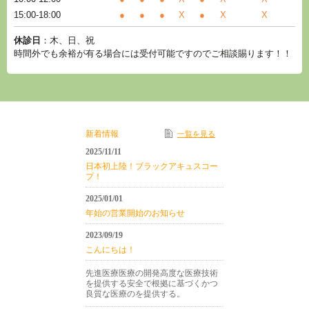
15:00-18:00
●
●
●
X
●
X
X
休診日
：木、日、祝
時間外でも余裕が有る場合には受付可能ですのでご相談賜ります！！
新着情報
一覧を見る
2025/11/11
日本初上陸！ブラックアキュスコー
プ！
2025/01/01
年始の営業開始のお知らせ
2023/09/19
こんにちは！
先進医療医療の開発高度な医療技術
を提供する安全で根拠に基づくかつ
良質な医療のを提供する。