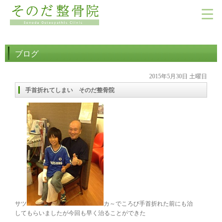
ブログ
2015年5月30日 土曜日
手首折れてしまい そのだ整骨院
サツ
カ～でころび手首折れた前にも治
してもらいましたが今回も早く治ることができた