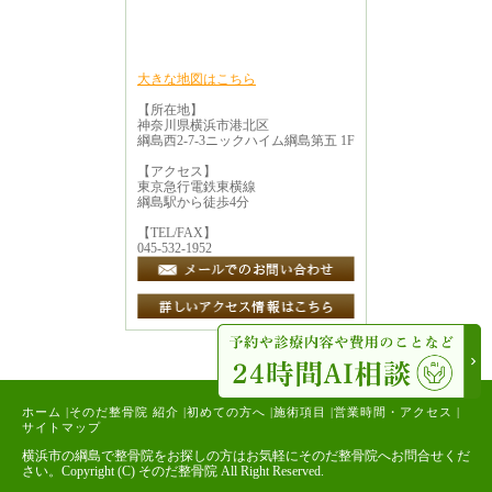
大きな地図はこちら
【所在地】
神奈川県横浜市港北区
綱島西2-7-3ニックハイム綱島第五 1F
【アクセス】
東京急行電鉄東横線
綱島駅から徒歩4分
【TEL/FAX】
045-532-1952
ホーム
|
そのだ整骨院 紹介
|
初めての方へ
|
施術項目
|
営業時間・アクセス
|
サイトマップ
横浜市の綱島で整骨院をお探しの方はお気軽にそのだ整骨院へお問合せくだ
さい。Copyright (C) そのだ整骨院 All Right Reserved.