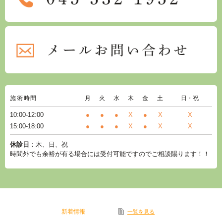
施術時間
月
火
水
木
金
土
日・祝
10:00-12:00
●
●
●
X
●
X
X
15:00-18:00
●
●
●
X
●
X
X
休診日
：木、日、祝
時間外でも余裕が有る場合には受付可能ですのでご相談賜ります！！
新着情報
一覧を見る