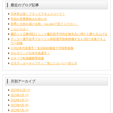
最近のブログ記事
日本初上陸！ブラックアキュスコープ！
年始の営業開始のお知らせ
世界に元気を届ける歌。you tubeで見てください。
こんにちは！
慶応ｖｓ立教9回2イニング慶応投手竹内丈無失点に押さえ勝ち点上げる
サッカー選手岩手グルージャ和田選手筋肉損傷するも1回で水素アキュ
ウー回復
U18日本代表選手！皇后杯前膝後十字靱帯損傷
ボルダリング日本代表選手！
スキーで転倒膝靱帯損傷
日大サッカーキャプテン！常にリカバリー怠らず
月別アーカイブ
2025年11月
(1)
2025年1月
(1)
2024年1月
(1)
2023年9月
(8)
2023年7月
(3)