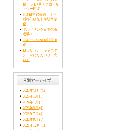
傷するも1回で水素アキ
ュウー回復
U18日本代表選手！皇
后杯前膝後十字靱帯損
傷
ボルダリング日本代表
選手！
スキーで転倒膝靱帯損
傷
日大サッカーキャプテ
ン！常にリカバリー怠
らず
月別アーカイブ
2025年11月
(1)
2025年1月
(1)
2024年1月
(1)
2023年9月
(8)
2023年7月
(3)
2022年9月
(1)
2021年12月
(1)