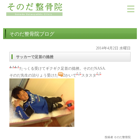
そのだ整骨院ブログ
2014年4月2日 水曜日
サッカーで足首の捻挫
たっくる受けてギクギク足首の捻挫。そのだNASA.
そのだ先生の治りょう受けた
2かいで
スタスタ
投稿者 そのだ整骨院