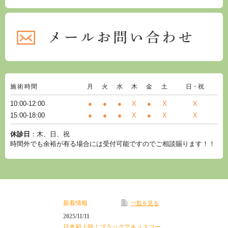
施術時間
月
火
水
木
金
土
日・祝
10:00-12:00
●
●
●
X
●
X
X
15:00-18:00
●
●
●
X
●
X
X
休診日
：木、日、祝
時間外でも余裕が有る場合には受付可能ですのでご相談賜ります！！
新着情報
一覧を見る
2025/11/11
日本初上陸！ブラックアキュスコー