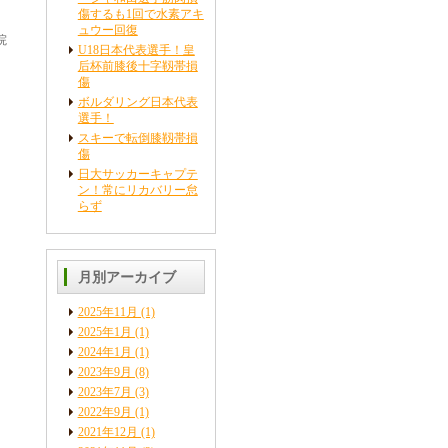
傷するも1回で水素アキ
ュウー回復
院
U18日本代表選手！皇
后杯前膝後十字靱帯損
傷
ボルダリング日本代表
選手！
スキーで転倒膝靱帯損
傷
日大サッカーキャプテ
ン！常にリカバリー怠
らず
月別アーカイブ
2025年11月
(1)
2025年1月
(1)
2024年1月
(1)
2023年9月
(8)
2023年7月
(3)
2022年9月
(1)
2021年12月
(1)