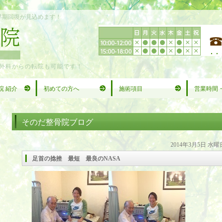
早期回復が見込めます！
外科からの転院も可能です！
院 紹介
初めての方へ
施術項目
営業時間
そのだ整骨院ブログ
2014年3月5日 水曜
足首の捻挫 最短 最良のNASA