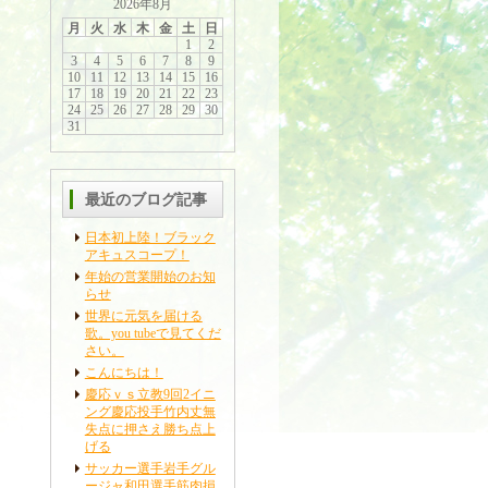
2026年8月
月
火
水
木
金
土
日
1
2
3
4
5
6
7
8
9
10
11
12
13
14
15
16
17
18
19
20
21
22
23
24
25
26
27
28
29
30
31
最近のブログ記事
日本初上陸！ブラック
アキュスコープ！
年始の営業開始のお知
らせ
世界に元気を届ける
歌。you tubeで見てくだ
さい。
こんにちは！
慶応ｖｓ立教9回2イニ
ング慶応投手竹内丈無
失点に押さえ勝ち点上
げる
サッカー選手岩手グル
ージャ和田選手筋肉損