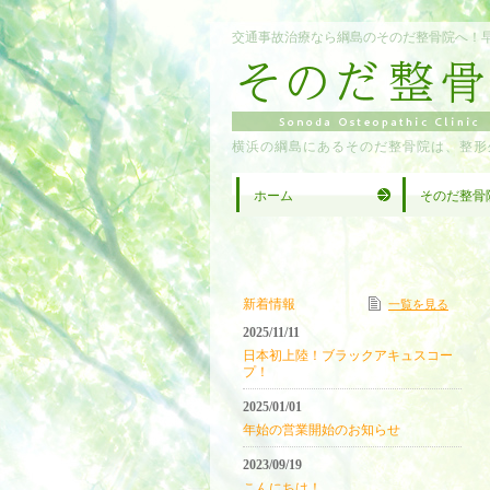
交通事故治療なら綱島のそのだ整骨院へ！
横浜の綱島にあるそのだ整骨院は、整形
ホーム
そのだ整骨
新着情報
一覧を見る
2025/11/11
日本初上陸！ブラックアキュスコー
プ！
2025/01/01
年始の営業開始のお知らせ
2023/09/19
こんにちは！