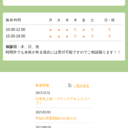
施術時間
月
火
水
木
金
土
日・祝
10:00-12:00
●
●
●
X
●
X
X
15:00-18:00
●
●
●
X
●
X
X
休診日
：木、日、祝
時間外でも余裕が有る場合には受付可能ですのでご相談賜ります！！
新着情報
一覧を見る
2025/11/11
日本初上陸！ブラックアキュスコー
プ！
2025/01/01
年始の営業開始のお知らせ
2023/09/19