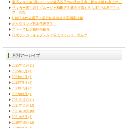
慶応ｖｓ立教9回2イニング慶応投手竹内丈無失点に押さえ勝ち点上げる
サッカー選手岩手グルージャ和田選手筋肉損傷するも1回で水素アキュ
ウー回復
U18日本代表選手！皇后杯前膝後十字靱帯損傷
ボルダリング日本代表選手！
スキーで転倒膝靱帯損傷
日大サッカーキャプテン！常にリカバリー怠らず
月別アーカイブ
2025年11月
(1)
2025年1月
(1)
2024年1月
(1)
2023年9月
(8)
2023年7月
(3)
2022年9月
(1)
2021年12月
(1)
2021年11月
(2)
2021年10月
(6)
2021年2月
(1)
2020年10月
(2)