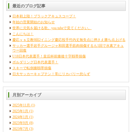
最近のブログ記事
日本初上陸！ブラックアキュスコープ！
年始の営業開始のお知らせ
世界に元気を届ける歌。you tubeで見てください。
こんにちは！
慶応ｖｓ立教9回2イニング慶応投手竹内丈無失点に押さえ勝ち点上げる
サッカー選手岩手グルージャ和田選手筋肉損傷するも1回で水素アキュ
ウー回復
U18日本代表選手！皇后杯前膝後十字靱帯損傷
ボルダリング日本代表選手！
スキーで転倒膝靱帯損傷
日大サッカーキャプテン！常にリカバリー怠らず
月別アーカイブ
2025年11月
(1)
2025年1月
(1)
2024年1月
(1)
2023年9月
(8)
2023年7月
(3)