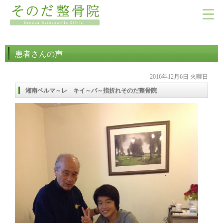
患者さんの声
2016年12月6日 火曜日
湘南ベルマ～レ キイ～パ～指折れそのだ整骨院