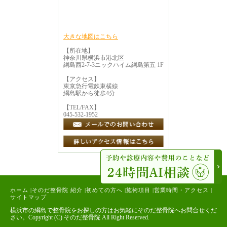
大きな地図はこちら
【所在地】
神奈川県横浜市港北区
綱島西2-7-3ニックハイム綱島第五 1F
【アクセス】
東京急行電鉄東横線
綱島駅から徒歩4分
【TEL/FAX】
045-532-1952
ホーム
|
そのだ整骨院 紹介
|
初めての方へ
|
施術項目
|
営業時間・アクセス
|
サイトマップ
横浜市の綱島で整骨院をお探しの方はお気軽にそのだ整骨院へお問合せくだ
さい。Copyright (C) そのだ整骨院 All Right Reserved.