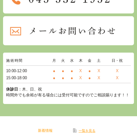
施術時間
月
火
水
木
金
土
日・祝
10:00-12:00
●
●
●
X
●
X
X
15:00-18:00
●
●
●
X
●
X
X
休診日
：木、日、祝
時間外でも余裕が有る場合には受付可能ですのでご相談賜ります！！
新着情報
一覧を見る