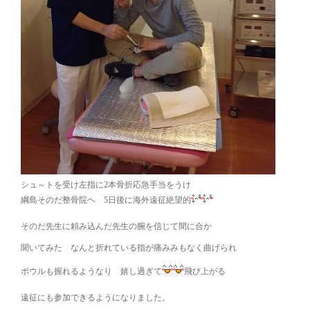
シュ～トを受け左指に2本骨折応急手当をうけ
綱島そのだ整骨院ヘ 5日後に海外遠征絶望的
そのだ先生に頼み込んだ先生の腕を信じて間に合か
聞いてみた なんと折れている指が痛みみもなく曲げられ
ボウルも握れるようなり 嬉し過ぎて
飛び上がる
遠征にも参加できるようになりました。