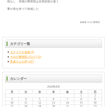
術なし 本物の整骨院は全然技術が違う
事が身を持つて体感した
投稿者 そのだ整骨院
カテゴリ一覧
カテゴリを追加 (9)
そのだ整骨院ブログ (33)
患者さんの声 (187)
カレンダー
2026年8月
月
火
水
木
金
土
日
1
2
3
4
5
6
7
8
9
10
11
12
13
14
15
16
17
18
19
20
21
22
23