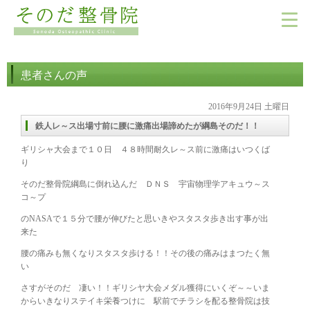
患者さんの声
2016年9月24日 土曜日
鉄人レ～ス出場寸前に腰に激痛出場諦めたが綱島そのだ！！
ギリシャ大会まで１０日 ４８時間耐久レ～ス前に激痛はいつくば
り
そのだ整骨院綱島に倒れ込んだ ＤＮＳ 宇宙物理学アキュウ～ス
コ～プ
のNASAで１５分で腰が伸びたと思いきやスタスタ歩き出す事が出
来た
腰の痛みも無くなりスタスタ歩ける！！その後の痛みはまつたく無
い
さすがそのだ 凄い！！ギリシヤ大会メダル獲得にいくぞ～～いま
からいきなりステイキ栄養つけに 駅前でチラシを配る整骨院は技