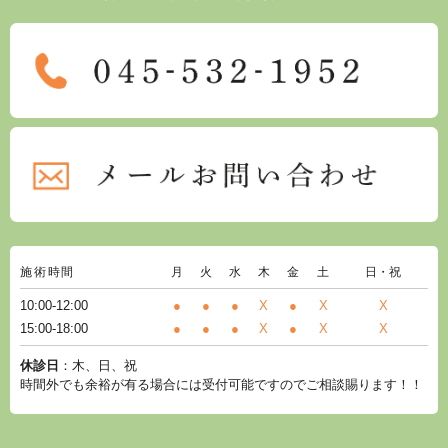
施術時間
月
火
水
木
金
土
日・祝
10:00-12:00
●
●
●
X
●
X
X
15:00-18:00
●
●
●
X
●
X
X
休診日
：木、日、祝
時間外でも余裕が有る場合には受付可能ですのでご相談賜ります！！