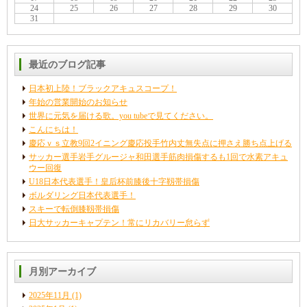
24
25
26
27
28
29
30
31
最近のブログ記事
日本初上陸！ブラックアキュスコープ！
年始の営業開始のお知らせ
世界に元気を届ける歌。you tubeで見てください。
こんにちは！
慶応ｖｓ立教9回2イニング慶応投手竹内丈無失点に押さえ勝ち点上げる
サッカー選手岩手グルージャ和田選手筋肉損傷するも1回で水素アキュ
ウー回復
U18日本代表選手！皇后杯前膝後十字靱帯損傷
ボルダリング日本代表選手！
スキーで転倒膝靱帯損傷
日大サッカーキャプテン！常にリカバリー怠らず
月別アーカイブ
2025年11月
(1)