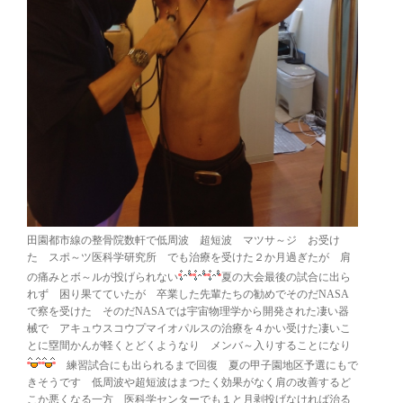
田園都市線の整骨院数軒で低周波 超短波 マツサ～ジ お受け
た スポ～ツ医科学研究所 でも治療を受けた２か月過ぎたが 肩
の痛みとボ～ルが投げられない
夏の大会最後の試合に出ら
れず 困り果てていたが 卒業した先輩たちの勧めでそのだNASA
で察を受けた そのだNASAでは宇宙物理学から開発された凄い器
械で アキュウスコウプマイオパルスの治療を４かい受けた凄いこ
とに塁間かんが軽くとどくようなり メンバ～入りすることになり
練習試合にも出られるまで回復 夏の甲子園地区予選にもで
きそうです 低周波や超短波はまつたく効果がなく肩の改善するど
こか悪くなる一方 医科学センターでも１と月剥投げなければ治る