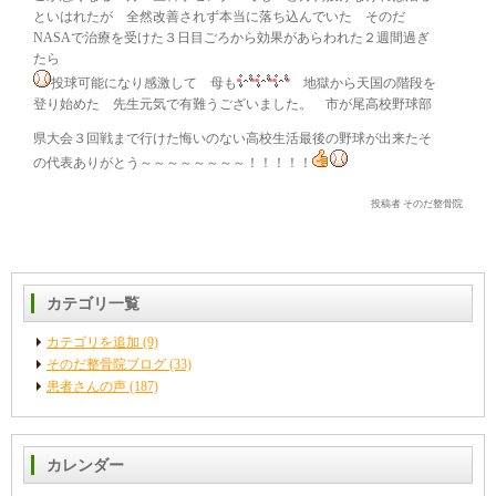
といはれたが 全然改善されず本当に落ち込んでいた そのだ
NASAで治療を受けた３日目ごろから効果があらわれた２週間過ぎ
たら
投球可能になり感激して 母も
地獄から天国の階段を
登り始めた 先生元気で有難うございました。 市が尾高校野球部
県大会３回戦まで行けた悔いのない高校生活最後の野球が出来たそ
の代表ありがとう～～～～～～～～！！！！！
投稿者 そのだ整骨院
カテゴリ一覧
カテゴリを追加 (9)
そのだ整骨院ブログ (33)
患者さんの声 (187)
カレンダー