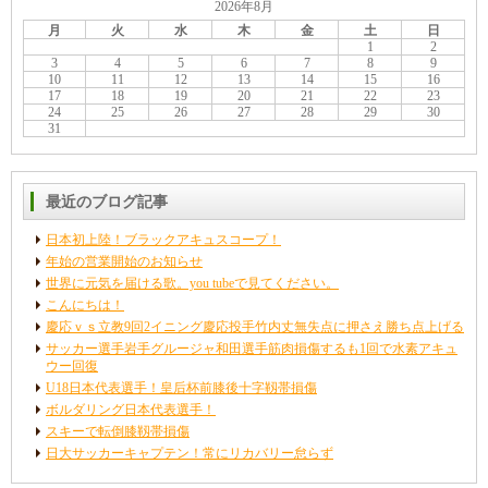
2026年8月
月
火
水
木
金
土
日
1
2
3
4
5
6
7
8
9
10
11
12
13
14
15
16
17
18
19
20
21
22
23
24
25
26
27
28
29
30
31
最近のブログ記事
日本初上陸！ブラックアキュスコープ！
年始の営業開始のお知らせ
世界に元気を届ける歌。you tubeで見てください。
こんにちは！
慶応ｖｓ立教9回2イニング慶応投手竹内丈無失点に押さえ勝ち点上げる
サッカー選手岩手グルージャ和田選手筋肉損傷するも1回で水素アキュ
ウー回復
U18日本代表選手！皇后杯前膝後十字靱帯損傷
ボルダリング日本代表選手！
スキーで転倒膝靱帯損傷
日大サッカーキャプテン！常にリカバリー怠らず