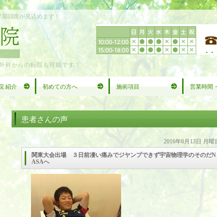
早期回復が見込めます！
外科からの転院も可能です！
院 紹介
初めての方へ
施術項目
営業時間
患者さんの声
2016年6月13日 月曜
関東大会出場 ３日前凄い痛みでジヤンプできず宇宙物理学のそのだN
ASAへ