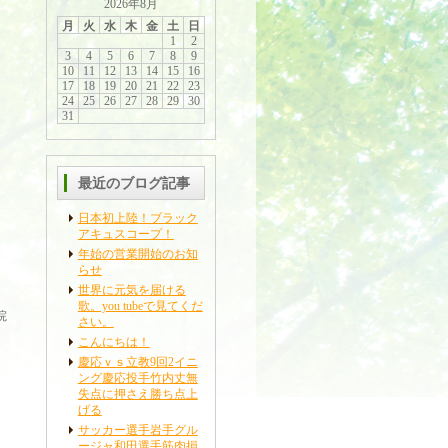
2026年8月
月
火
水
木
金
土
日
1
2
3
4
5
6
7
8
9
10
11
12
13
14
15
16
17
18
19
20
21
22
23
24
25
26
27
28
29
30
31
最近のブログ記事
日本初上陸！ブラック
アキュスコープ！
年始の営業開始のお知
らせ
世界に元気を届ける
歌。you tubeで見てくだ
院
さい。
こんにちは！
慶応ｖｓ立教9回2イニ
ング慶応投手竹内丈無
失点に押さえ勝ち点上
げる
サッカー選手岩手グル
ージャ和田選手筋肉損