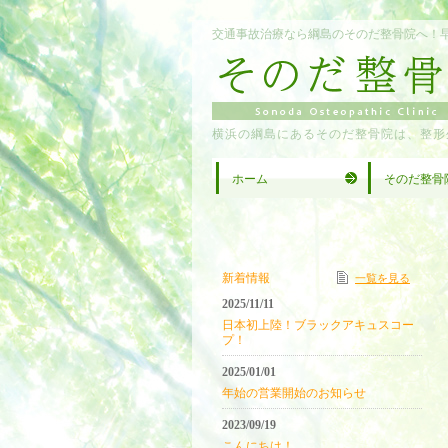
交通事故治療なら綱島のそのだ整骨院へ！
横浜の綱島にあるそのだ整骨院は、整形
ホーム
そのだ整骨
新着情報
一覧を見る
2025/11/11
日本初上陸！ブラックアキュスコー
プ！
2025/01/01
年始の営業開始のお知らせ
2023/09/19
こんにちは！