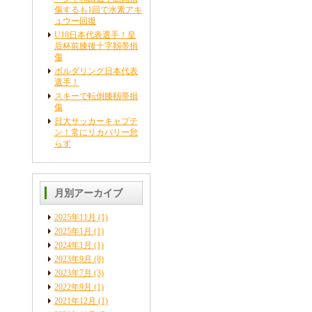
傷するも1回で水素アキ
ュウー回復
U18日本代表選手！皇
后杯前膝後十字靱帯損
傷
ボルダリング日本代表
選手！
スキーで転倒膝靱帯損
傷
日大サッカーキャプテ
ン！常にリカバリー怠
らず
月別アーカイブ
2025年11月
(1)
2025年1月
(1)
2024年1月
(1)
2023年9月
(8)
2023年7月
(3)
2022年9月
(1)
2021年12月
(1)