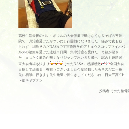
高校生活最後のバレ～ボウルの大会膝痛で動けなくなりそばの整骨
院で一月治療受けたがついに歩行困難になりました 痛みで夜もね
られず 綱島そのだNASAで宇宙物理学のアキュウスコウプマイオパ
ルスの治療を受けた連続３日間 集中治療を受けた 奇跡が起き
た まつたく痛みが無くなりジヤンプ思いきり飛べ 試合も連勝関
東大会出場も決まり
そのだNASAに感謝感激
全国大会
目指して頑張る 有難うございました今度怪我したらそのだに一番
先に相談に行きます先生元気で長生きしてくださいね 日大三高ﾊﾞﾚ
～部キヤプテン
投稿者 そのだ整骨