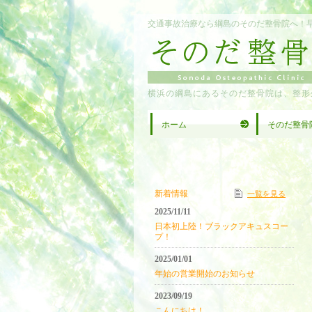
交通事故治療なら綱島のそのだ整骨院へ！
横浜の綱島にあるそのだ整骨院は、整形
ホーム
そのだ整骨
新着情報
一覧を見る
2025/11/11
日本初上陸！ブラックアキュスコー
プ！
2025/01/01
年始の営業開始のお知らせ
2023/09/19
こんにちは！