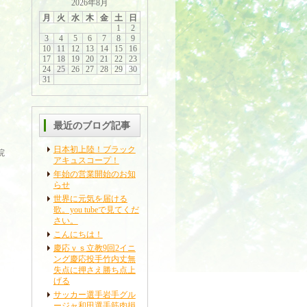
2026年8月
月
火
水
木
金
土
日
1
2
3
4
5
6
7
8
9
10
11
12
13
14
15
16
17
18
19
20
21
22
23
24
25
26
27
28
29
30
31
最近のブログ記事
日本初上陸！ブラック
院
アキュスコープ！
年始の営業開始のお知
らせ
世界に元気を届ける
歌。you tubeで見てくだ
さい。
こんにちは！
慶応ｖｓ立教9回2イニ
ング慶応投手竹内丈無
失点に押さえ勝ち点上
げる
サッカー選手岩手グル
ージャ和田選手筋肉損