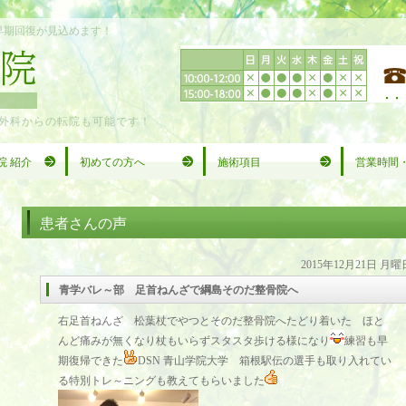
早期回復が見込めます！
外科からの転院も可能です！
院 紹介
初めての方へ
施術項目
営業時間
患者さんの声
2015年12月21日 月曜
青学バレ～部 足首ねんざで綱島そのだ整骨院へ
右足首ねんざ 松葉杖でやつとそのだ整骨院へたどり着いた ほと
んど痛みが無くなり杖もいらずスタスタ歩ける様になり
練習も早
期復帰できた
DSN 青山学院大学 箱根駅伝の選手も取り入れてい
る特別トレ～ニングも教えてもらいました