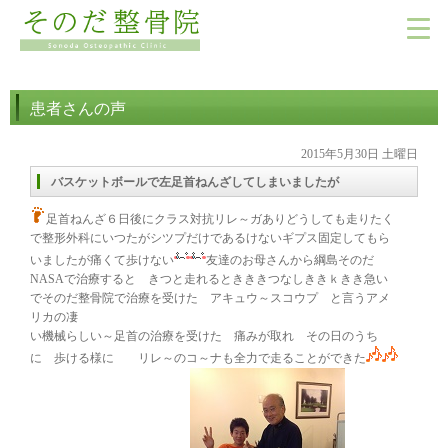
患者さんの声
2015年5月30日 土曜日
バスケットボールで左足首ねんざしてしまいましたが
足首ねんざ６日後にクラス対抗リレ～ガありどうしても走りたく
で整形外科にいつたがシツプだけであるけないギプス固定してもら
いましたが痛くて歩けない
友達のお母さんから綱島そのだ
NASAで治療すると きつと走れるときききつなしききｋきき急い
でそのだ整骨院で治療を受けた アキュウ～スコウプ と言うアメ
リカの凄
い機械らしい～足首の治療を受けた 痛みが取れ その日のうち
に 歩ける様に リレ～のコ～ナも全力で走ることができた