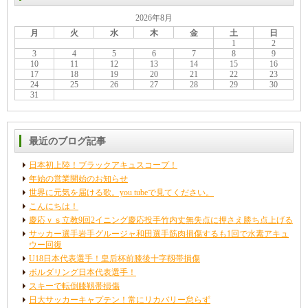
2026年8月
月
火
水
木
金
土
日
1
2
3
4
5
6
7
8
9
10
11
12
13
14
15
16
17
18
19
20
21
22
23
24
25
26
27
28
29
30
31
最近のブログ記事
日本初上陸！ブラックアキュスコープ！
年始の営業開始のお知らせ
世界に元気を届ける歌。you tubeで見てください。
こんにちは！
慶応ｖｓ立教9回2イニング慶応投手竹内丈無失点に押さえ勝ち点上げる
サッカー選手岩手グルージャ和田選手筋肉損傷するも1回で水素アキュ
ウー回復
U18日本代表選手！皇后杯前膝後十字靱帯損傷
ボルダリング日本代表選手！
スキーで転倒膝靱帯損傷
日大サッカーキャプテン！常にリカバリー怠らず