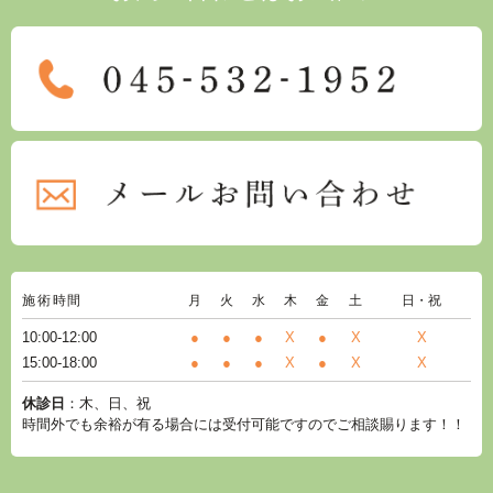
施術時間
月
火
水
木
金
土
日・祝
10:00-12:00
●
●
●
X
●
X
X
15:00-18:00
●
●
●
X
●
X
X
休診日
：木、日、祝
時間外でも余裕が有る場合には受付可能ですのでご相談賜ります！！