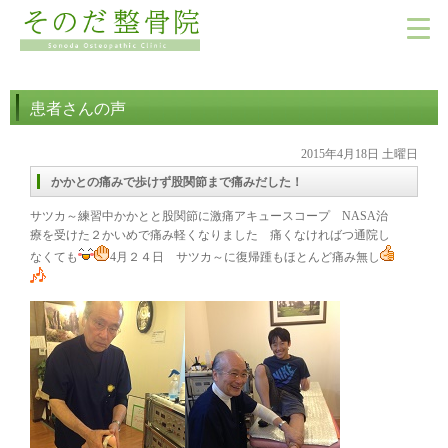
患者さんの声
2015年4月18日 土曜日
かかとの痛みで歩けず股関節まで痛みだした！
サツカ～練習中かかとと股関節に激痛アキュースコープ NASA治
療を受けた２かいめで痛み軽くなりました 痛くなければつ通院し
なくても
4月２４日 サツカ～に復帰踵もほとんど痛み無し