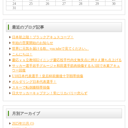
24
25
26
27
28
29
30
31
最近のブログ記事
日本初上陸！ブラックアキュスコープ！
年始の営業開始のお知らせ
世界に元気を届ける歌。you tubeで見てください。
こんにちは！
慶応ｖｓ立教9回2イニング慶応投手竹内丈無失点に押さえ勝ち点上げる
サッカー選手岩手グルージャ和田選手筋肉損傷するも1回で水素アキュ
ウー回復
U18日本代表選手！皇后杯前膝後十字靱帯損傷
ボルダリング日本代表選手！
スキーで転倒膝靱帯損傷
日大サッカーキャプテン！常にリカバリー怠らず
月別アーカイブ
2025年11月
(1)