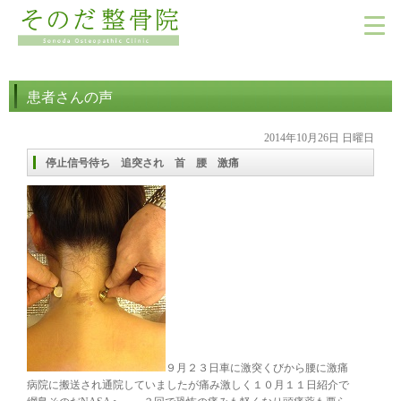
患者さんの声
2014年10月26日 日曜日
停止信号待ち 追突され 首 腰 激痛
９月２３日車に激突くびから腰に激痛
病院に搬送され通院していましたが痛み激しく１０月１１日紹介で