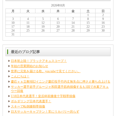
2026年8月
月
火
水
木
金
土
日
1
2
3
4
5
6
7
8
9
10
11
12
13
14
15
16
17
18
19
20
21
22
23
24
25
26
27
28
29
30
31
最近のブログ記事
日本初上陸！ブラックアキュスコープ！
年始の営業開始のお知らせ
世界に元気を届ける歌。you tubeで見てください。
こんにちは！
慶応ｖｓ立教9回2イニング慶応投手竹内丈無失点に押さえ勝ち点上げる
サッカー選手岩手グルージャ和田選手筋肉損傷するも1回で水素アキュ
ウー回復
U18日本代表選手！皇后杯前膝後十字靱帯損傷
ボルダリング日本代表選手！
スキーで転倒膝靱帯損傷
日大サッカーキャプテン！常にリカバリー怠らず