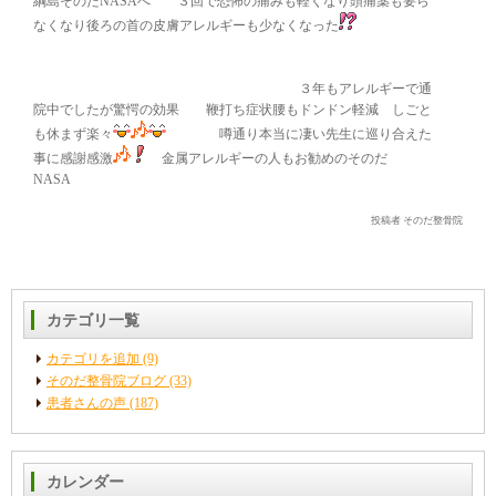
綱島そのだNASAへ ３回で恐怖の痛みも軽くなり頭痛薬も要ら
なくなり後ろの首の皮膚アレルギーも少なくなった
３年もアレルギーで通
院中でしたが驚愕の効果 鞭打ち症状腰もドンドン軽減 しごと
も休まず楽々
噂通り本当に凄い先生に巡り合えた
事に感謝感激
金属アレルギーの人もお勧めのそのだ
NASA
投稿者 そのだ整骨院
カテゴリ一覧
カテゴリを追加 (9)
そのだ整骨院ブログ (33)
患者さんの声 (187)
カレンダー