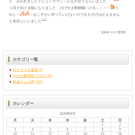
と 言われましたトレニングマシ～にものせてもらいました
１回で歩ける様になりました のげやま動物園いける～～～～
う
れし～
～おこずかい持つていけないのでおもやげはかえません
と先生にいいました
投稿者 そのだ整骨院
カテゴリ一覧
カテゴリを追加 (9)
そのだ整骨院ブログ (33)
患者さんの声 (187)
カレンダー
2026年8月
月
火
水
木
金
土
日
1
2
3
4
5
6
7
8
9
10
11
12
13
14
15
16