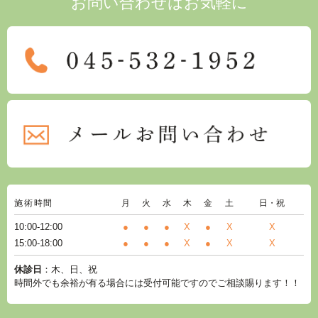
お問い合わせはお気軽に
施術時間
月
火
水
木
金
土
日・祝
10:00-12:00
●
●
●
X
●
X
X
15:00-18:00
●
●
●
X
●
X
X
休診日
：木、日、祝
時間外でも余裕が有る場合には受付可能ですのでご相談賜ります！！