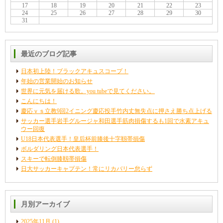
17
18
19
20
21
22
23
24
25
26
27
28
29
30
31
最近のブログ記事
日本初上陸！ブラックアキュスコープ！
年始の営業開始のお知らせ
世界に元気を届ける歌。you tubeで見てください。
こんにちは！
慶応ｖｓ立教9回2イニング慶応投手竹内丈無失点に押さえ勝ち点上げる
サッカー選手岩手グルージャ和田選手筋肉損傷するも1回で水素アキュ
ウー回復
U18日本代表選手！皇后杯前膝後十字靱帯損傷
ボルダリング日本代表選手！
スキーで転倒膝靱帯損傷
日大サッカーキャプテン！常にリカバリー怠らず
月別アーカイブ
2025年11月
(1)